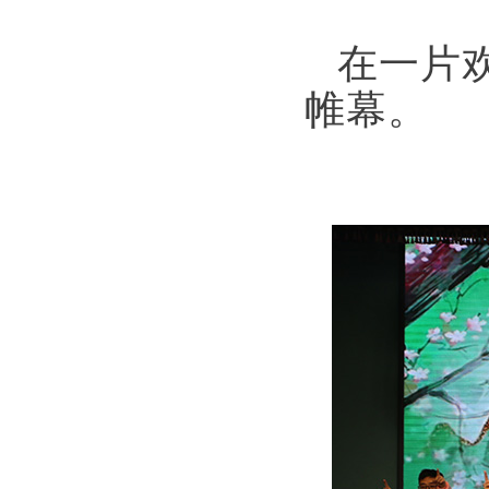
在一片
帷幕。