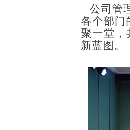
公司管
各个部门
聚一堂，
新蓝图。