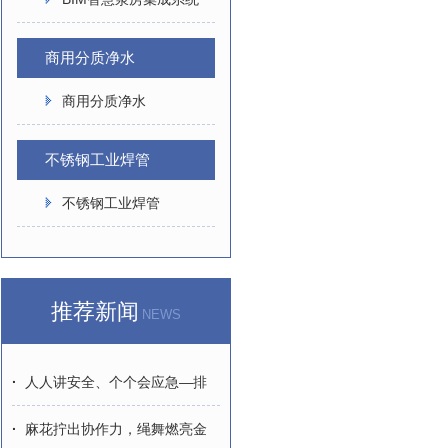
商用分质净水
商用分质净水
不锈钢工业焊管
不锈钢工业焊管
推荐新闻
NEWS
·
人人讲安全、个个会应急—排
查整治风险隐患
·
麻花拧出协作力，绳舞燃亮金