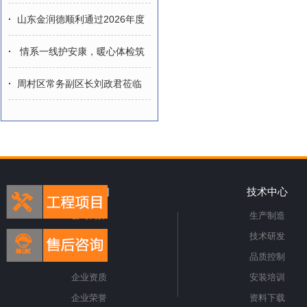
润德—金润德“
·
山东金润德顺利通过2026年度
售后服务体
·
情系一线护安康，暖心体检筑
健康 —山东
·
周村区常务副区长刘政君莅临
金润德参观指导
关于我们
技术中心
公司简介
生产制造
发展历程
技术研发
企业文化
品质控制
企业资质
安装培训
企业荣誉
资料下载